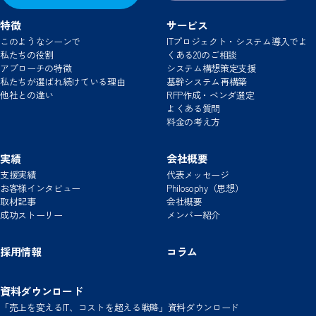
特徴
サービス
このようなシーンで
ITプロジェクト・システム導入でよ
私たちの役割
くある20のご相談
アプローチの特徴
システム構想策定支援
私たちが選ばれ続けている理由
基幹システム再構築
この進め方で、本当に大丈夫ですか？
他社との違い
RFP作成・ベンダ選定
ベンダ提案や進め方の違和感、まずは整理してみませんか？
よくある質問
料金の考え方
実績
会社概要
支援実績
代表メッセージ
お客様インタビュー
Philosophy（思想）
取材記事
会社概要
成功ストーリー
メンバー紹介
採用情報
コラム
資料ダウンロード
「売上を変えるIT、コストを超える戦略」資料ダウンロード