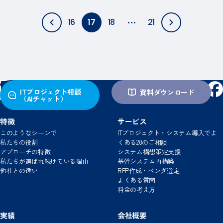
16
17
18
21
ITプロジェクト相談
資料ダウンロード
（AIチャット）
特徴
サービス
このようなシーンで
ITプロジェクト・システム導入でよ
私たちの役割
くある20のご相談
アプローチの特徴
システム構想策定支援
私たちが選ばれ続けている理由
基幹システム再構築
この進め方で、本当に大丈夫ですか？
他社との違い
RFP作成・ベンダ選定
ベンダ提案や進め方の違和感、まずは整理してみませんか？
よくある質問
料金の考え方
実績
会社概要