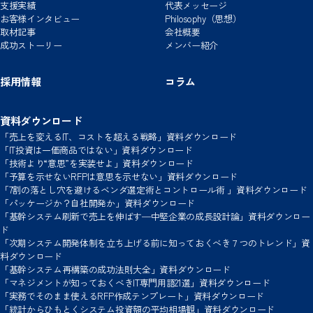
支援実績
代表メッセージ
お客様インタビュー
Philosophy（思想）
取材記事
会社概要
成功ストーリー
メンバー紹介
採用情報
コラム
資料ダウンロード
「売上を変えるIT、コストを超える戦略」資料ダウンロード
「IT投資は一価商品ではない」資料ダウンロード
「技術より“意思”を実装せよ」資料ダウンロード
「予算を示せないRFPは意思を示せない」資料ダウンロード
「7割の落とし穴を避けるベンダ選定術とコントロール術 」資料ダウンロード
「パッケージか？自社開発か」資料ダウンロード
「基幹システム刷新で売上を伸ばす─中堅企業の成長設計論」資料ダウンロー
ド
「次期システム開発体制を立ち上げる前に知っておくべき７つのトレンド」資
料ダウンロード
「基幹システム再構築の成功法則大全」資料ダウンロード
「マネジメントが知っておくべきIT専門用語21選」資料ダウンロード
「実務でそのまま使えるRFP作成テンプレート」資料ダウンロード
「統計からひもとくシステム投資額の平均相場観」資料ダウンロード