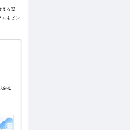
考える際
テムもピン
式会社