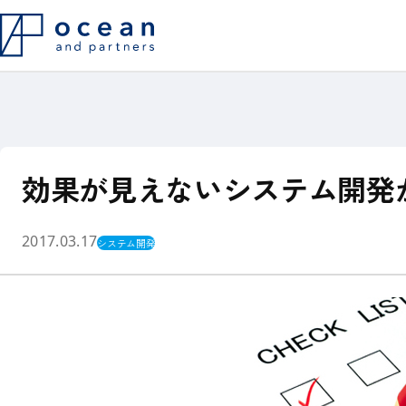
ITプロジェクト・システム導入で
システム構想
このようなシーンで
私たちの役割
よくある20のご相談
支援実績
代表メッセージ
お客様インタ
Philosophy
効果が見えないシステム開発
他社との違い
システム内製化支援
よくある質問
2017.03.17
システム開発