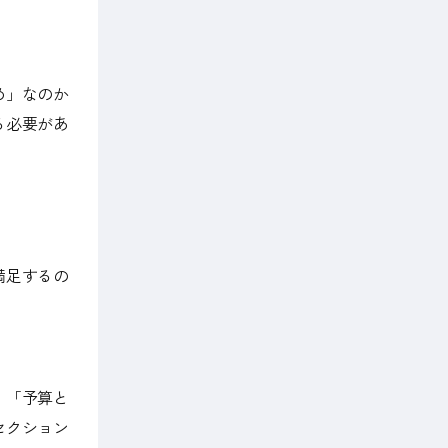
め」なのか
る必要があ
満足するの
。「予算と
セクション