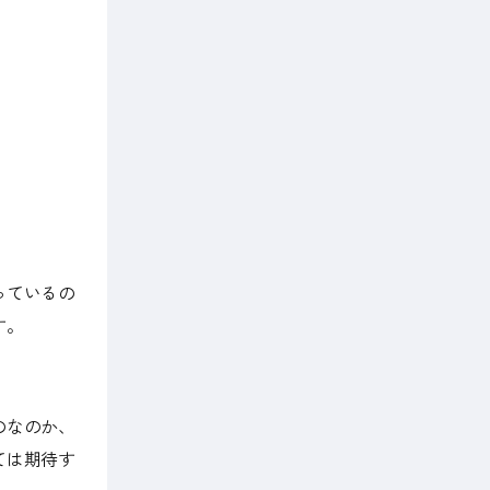
っているの
す。
のなのか、
ては期待す