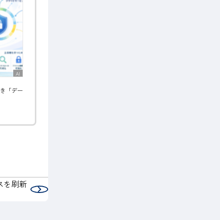
AI
べき「デー
スを刷新
次の記事