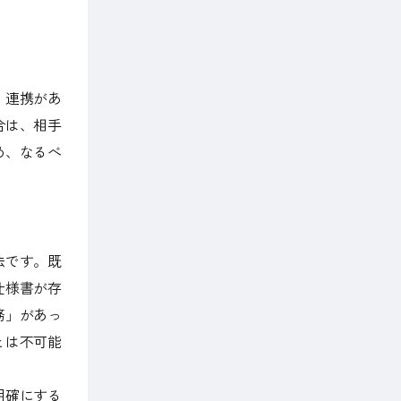
。連携があ
合は、相手
め、なるべ
法です。既
仕様書が存
務」があっ
とは不可能
明確にする