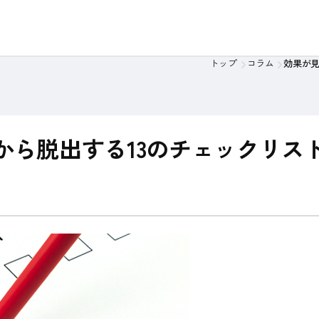
策定支援
基幹システム再構築支援
アプローチの特徴
トップ
コラム
効果が見
ビュー
（思想）
取材記事
会社概要
から脱出する13のチェックリス
料金の考え方