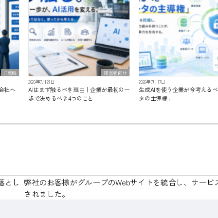
IT戦略
経営者向け
2026年7月21日
2026年7月17日
会社へ
AIはまず触るべき理由｜企業が最初の一
生成AIを使う企業が今考える
歩で決めるべき4つのこと
タの主導権」
の落とし
弊社のお客様がグループのWebサイトを統合し、サービ
されました。