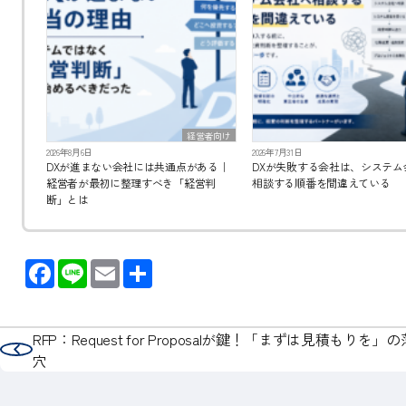
経営者向け
2026年8月6日
2026年7月31日
DXが進まない会社には共通点がある｜
DXが失敗する会社は、システム
経営者が最初に整理すべき「経営判
相談する順番を間違えている
断」とは
Facebook
Line
Email
共
有
RFP：Request for Proposalが鍵！「まずは見積もりを」
前の記事
穴