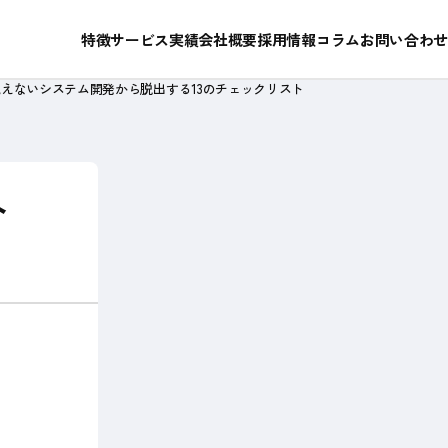
RFP作成・ベンダ選定支援
私たちが選ばれ続けている理由
特徴
サービス
実績
会社概要
採用情報
コラム
お問い合わせ
えないシステム開発から脱出する13のチェックリスト
成功ストーリー
メンバー紹介
ト