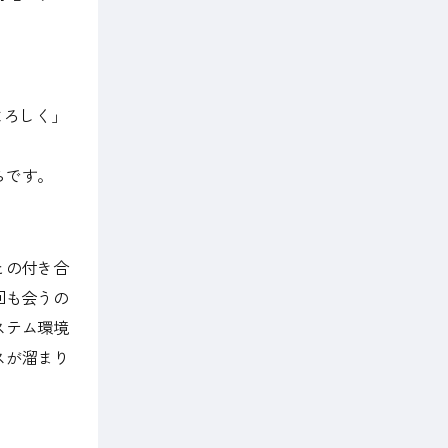
よろしく」
らです。
との付き合
回も会うの
ステム環境
スが溜まり