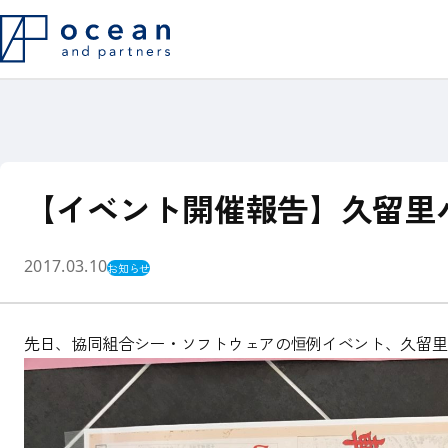
ITプロジェクト・システム導入で
システム構想
このようなシーンで
私たちの役割
よくある20のご相談
支援実績
代表メッセージ
お客様インタ
Philosophy
【イベント開催報告】久留里
他社との違い
システム内製化支援
よくある質問
2017.03.10
お知らせ
先日、協同組合シー・ソフトウェアの恒例イベント、久留里