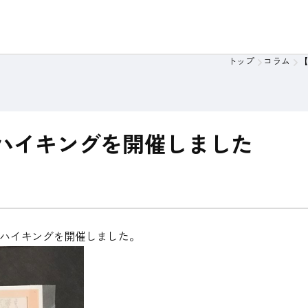
策定支援
基幹システム再構築支援
アプローチの特徴
トップ
コラム
【
ビュー
（思想）
取材記事
会社概要
ハイキングを開催しました
料金の考え方
ハイキングを開催しました。