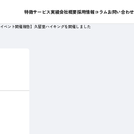
RFP作成・ベンダ選定支援
私たちが選ばれ続けている理由
特徴
サービス
実績
会社概要
採用情報
コラム
お問い合わせ
イベント開催報告】久留里ハイキングを開催しました
成功ストーリー
メンバー紹介