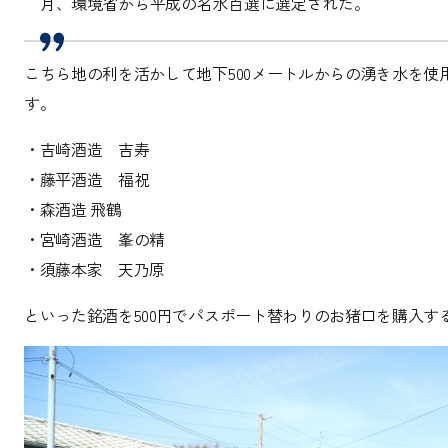
月、環境省から平成の名水百選に選定された。
こちら地の利を活かして地下500メートルからの湧き水を使
す。
・吉崎酒造 吉寿
・藤平酒造 福祝
・森酒造 飛鶴
・宮崎酒造 峯の精
・須藤本家 天乃原
といった銘酒を500円でパスポート替わりのお猪口を購入