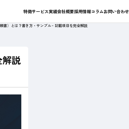
RFP作成・ベンダ選定支援
私たちが選ばれ続けている理由
特徴
サービス
実績
会社概要
採用情報
コラム
お問い合わせ
依頼書）とは？書き方・サンプル・記載項目を完全解説
成功ストーリー
メンバー紹介
全解説