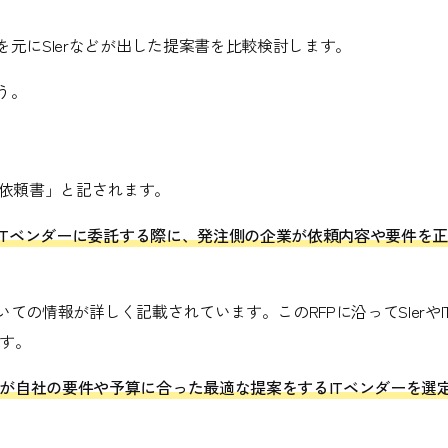
を元にSIerなどが出した提案書を比較検討します。
う。
は「提案依頼書」と記されます。
やITベンダーに委託する際に、発注側の企業が依頼内容や要件を
ての情報が詳しく記載されています。このRFPに沿ってSIerやI
す。
が自社の要件や予算に合った最適な提案をするITベンダーを選