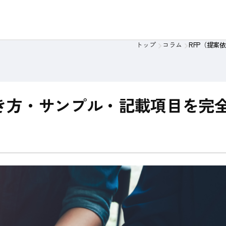
策定支援
基幹システム再構築支援
アプローチの特徴
トップ
コラム
RFP（提案
ビュー
（思想）
取材記事
会社概要
書き方・サンプル・記載項目を完
料金の考え方