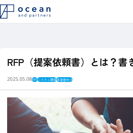
ITプロジェクト・システム導入で
システム構想
このようなシーンで
私たちの役割
よくある20のご相談
支援実績
代表メッセージ
お客様インタ
Philosophy
RFP（提案依頼書）とは？
他社との違い
システム内製化支援
よくある質問
2025.05.08
RFP
システム開発
経営者向け