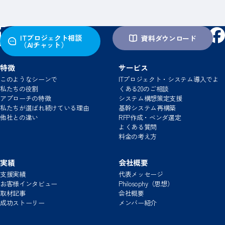
ITプロジェクト相談
資料ダウンロード
（AIチャット）
特徴
サービス
このようなシーンで
ITプロジェクト・システム導入でよ
私たちの役割
くある20のご相談
アプローチの特徴
システム構想策定支援
私たちが選ばれ続けている理由
基幹システム再構築
この進め方で、本当に大丈夫ですか？
他社との違い
RFP作成・ベンダ選定
ベンダ提案や進め方の違和感、まずは整理してみませんか？
よくある質問
料金の考え方
実績
会社概要
支援実績
代表メッセージ
お客様インタビュー
Philosophy（思想）
取材記事
会社概要
成功ストーリー
メンバー紹介