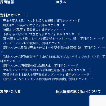
採用情報
コラム
資料ダウンロード
「売上を変えるIT、コストを超える戦略」資料ダウンロード
「IT投資は一価商品ではない」資料ダウンロード
「技術より“意思”を実装せよ」資料ダウンロード
「予算を示せないRFPは意思を示せない」資料ダウンロード
「7割の落とし穴を避けるベンダ選定術とコントロール術 」資料ダウンロード
「パッケージか？自社開発か」資料ダウンロード
「基幹システム刷新で売上を伸ばす─中堅企業の成長設計論」資料ダウンロー
ド
「次期システム開発体制を立ち上げる前に知っておくべき７つのトレンド」資
料ダウンロード
「基幹システム再構築の成功法則大全」資料ダウンロード
「マネジメントが知っておくべきIT専門用語21選」資料ダウンロード
「実務でそのまま使えるRFP作成テンプレート」資料ダウンロード
「統計からひもとくシステム投資額の平均相場観」資料ダウンロード
お問い合わせ
個人情報の取り扱いについて