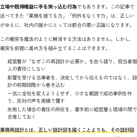
立場や既得権益に手を突っ込む行為
でもあります。この記事で
述べてきた「業務を捨てる力」「例外をなくす力」は、正しい
がゆえに、社内の誰かにとっては都合の悪い正論になります。
この衝突を魔法のように解消する方法はありません。しかし、
衝突を前提に進め方を組み立てることはできます。
経営層が「なぜこの再設計が必要か」を自ら語り、担当者個
人の責任にしない
影響を受ける当事者を、決定してから伝えるのではなく、設
計の初期段階から巻き込む
一気に全社を変えようとせず、小さな範囲で成功事例を作
り、反対の声を実績で覆す
失敗した場合の責任の所在を、着手前に経営層と現場の間で
合意しておく
業務再設計とは、正しい設計図を描くことよりも、その設計図