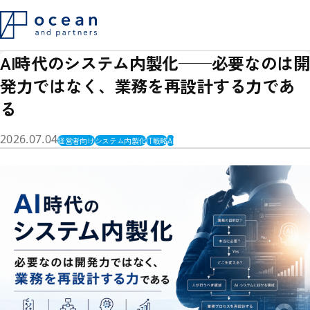
会社概要
採用情報
コラム
AI時代のシステム内製化──必要なのは開
お問い合わせ
発力ではなく、業務を再設計する力であ
る
2026.07.04
経営者向け
システム内製化
IT戦略
AI