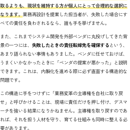
取るよりも、現状を維持する方が個人にとって合理的な選択に
なります。
業務再設計を提案した担当者が、失敗した場合にす
べての責任を負わされるなら、誰も手を挙げません。
また、これまでシステム開発を外部ベンダに丸投げしてきた背
景の一つには、
失敗したときの責任転嫁先を確保する
という、
あまり語られない事情もありました。ベンダに任せておけば、
うまくいかなかったときに「ベンダの提案が悪かった」と説明
できます。これは、内製化を進める際に必ず直面する構造的な
問題です。
この構造に手をつけずに「業務変革の主導権を自社に取り戻
せ」と呼びかけることは、現場に責任だけを押し付け、デスマ
ーチを強いる結果になりかねません。主導権を取り戻すのであ
れば、それを担う人材を守り、育てる仕組みも同時に整える必
要があります。