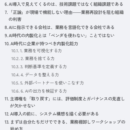
AI導入で見えてくるのは、技術課題ではなく組織課題である
「正論」が現場で機能しない理由――業務再設計を阻む組織
の利害
AIに指示できる会社は、業務を言語化できる会社である
AI時代の内製化とは「ベンダを使わない」ことではない
AI時代に企業が持つべき内製化能力
1. 業務を可視化する力
2. 業務を捨てる力
3. 判断基準を定義する力
4. データを整える力
5. 外部パートナーを使いこなす力
6. AIの出力を検証する力
主導権を「取り戻す」には、評価制度とガバナンスの見直し
が欠かせない
AI導入の前に、システム構想を描く必要がある
まずは自分たちだけでできる、業務棚卸しワークショップの
始め方